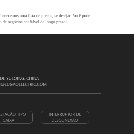
rnecemos uma lista de preços, se desejar. Você pode
o de negócios confiável de longo prazo!
E DE YUEQING, CHINA
M@LUGAOELECTRIC.COM
TA
SUBESTAÇÃO TIPO
INTERRUPTOR DE
CAIXA
DESCONEXÃO
s.