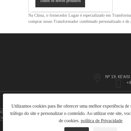
Todos os novos produtos
Na China, o fornecedor Lugao é especializado em Transformad
comprar nosso Transformador combinado personalizado e de al
Nº 19, KE'AI
+8
Utilizamos cookies para lhe oferecer uma melhor experiência de 
TRANSFORMADOR DE
TRANSFORMADOR DE
APARELH
tráfego do site e personalizar o conteúdo. Ao utilizar este site, 
POTÊNCIA
INSTRUMENTO
de cookies.
política de Privacidade
Co